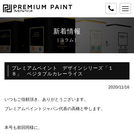
to
na
新着情報
［コラム］
プレミアムペイント デザインシリーズ「１
８」 ベジタブルカレーライス
2020/11/16
いつもご信頼頂き、ありがとうございます。
プレミアムペイントジャパン代表の高橋と申します。
本号も前回同様に、