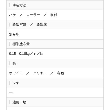
塗装方法
ハケ ／ ローラー ／ 吹付
希釈溶媒 ／ 希釈率
無希釈
標準塗布量
0.15 - 0.18kg／㎡／回
色
ホワイト ／ クリヤー ／ 各色
ツヤ
―
適用下地