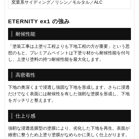
窯業系サイディング／リシン／モルタル／ALC
ETERNITY ex1 の強み
耐候性能
「塗装工事は上塗り工程よりも下地工程の方が重要」という思
想のもと、プレミアムペイントは下塗り材から耐候性能を付与
し、上塗り塗料の持つ耐候性能を最大化します。
高密着性
下地の奥深くまで浸透し強固な下地を形成します。さらに浸透
だけでなく表面には耐候性を有した強靭な塗膜を形成し、下地
をガッチリと整えます。
仕上り感
強靭な浸透造膜型の塗膜により、劣化した下地を再生。表面が
緻密に整うため上塗り塗膜がなめらかに美しく仕上がります。