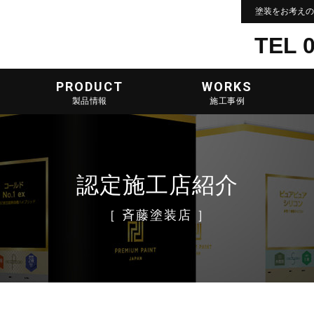
塗装をお考えの
TEL 0
PRODUCT
WORKS
製品情報
施工事例
認定施工店紹介
［ 斉藤塗装店 ］