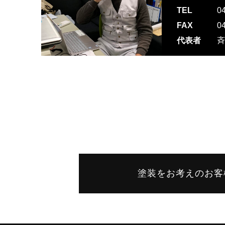
TEL
0
FAX
0
代表者
斉
塗装をお考えのお客