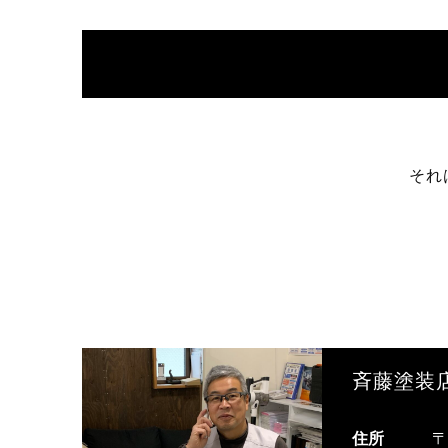
それ
斉藤塗装
住所
〒