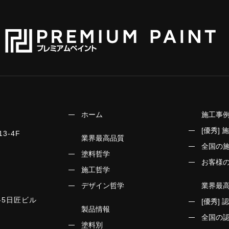
ホーム
施工事
[優秀] 
3-4F
業界最高品質
全国の
塗料哲学
お客様
施工哲学
デザイン哲学
業界最
-5日匠ビル
[優秀]
製品情報
全国の
塗料別