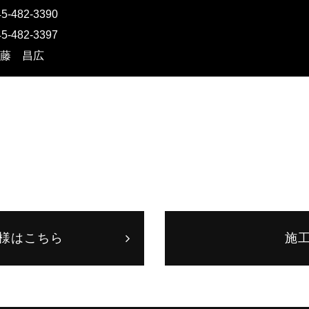
45-482-3390
45-482-3397
藤 昌広
様はこちら
施